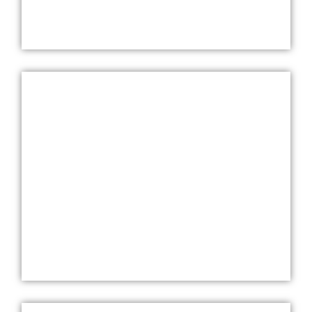
לחץ כאן
גלילים מחזירי אור
לחץ כאן