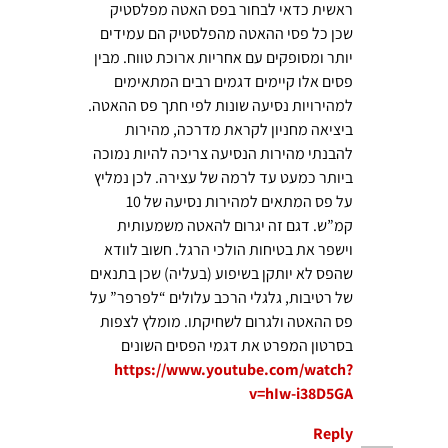
ראשית כדאי לבחור בפס האטה מפלסטיק
שכן כל פסי ההאטה מהפלסטיק הם עמידים
יותר ומסופקים עם אחריות ארוכת טווח. מבין
פסים אלו קיימים דגמים רבים המתאימים
למהירויות נסיעה שונות לפי חתך פס ההאטה.
ביציאה מחניון לקראת מדרכה, מהירות
להבנתי מהירות הנסיעה צריכה להיות נמוכה
ביותר כמעט עד לרמה של עצירה. לכן נמליץ
על פס המתאים למהירות נסיעה של 10
קמ”ש. דגם זה יגרום להאטה משמעותית
וישפר את בטיחות הולכי הרגל. חשוב לוודא
שהפס לא יותקן בשיפוע (בעליה) שכן בתנאים
של רטיבות, גלגלי הרכב עלולים “לפרפר” על
פס ההאטה ולגרום לשחיקתו. מומלץ לצפות
בסרטון המפרט את דגמי הפסים השונים
https://www.youtube.com/watch?
v=hIw-i38D5GA
Reply