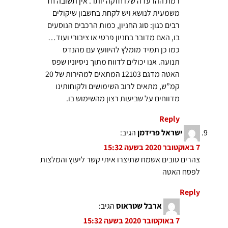
רמת ההרעדה שלו חזקה יותר. אין תשובה חד
משמעית לנושא ויש לקחת בחשבון שיקולים
רבים כגון: סוג החניון, כמות הרכבים הנוסעים
בו, האם מדובר בחניון פרטי או ציבורי ועוד…
כמו כן תמיד מומלץ להיוועץ עם מהנדס
תנועה. אנו יכולים לדווח מתוך ניסיוניו שפס
האטה מדגם 12103 המתאים למהירות של 20
קמ”ש, מתאים לרוב השימושים ולקוחותינו
מדווחים על שביעות רצון מהשימוש בו.
Reply
ישראל פרידמן
הגיב:
7 באוקטובר 2020 בשעה 15:32
צהרים טובים אשמח שתיצרו איתי קשר ליעוץ והמלצות
לפסח האטה
Reply
ארבל שטראוס
הגיב:
7 באוקטובר 2020 בשעה 15:32