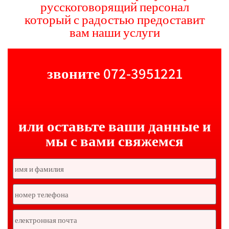
русскоговорящий персонал
который с радостью предоставит
вам наши услуги
звоните 072-3951221
или оставьте ваши данные и
мы с вами свяжемся