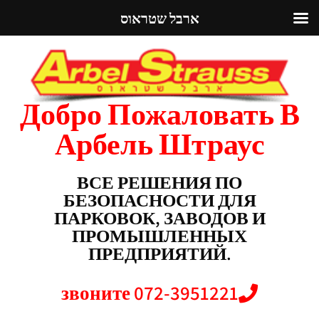
ארבל שטראוס
Добро Пожаловать В
Арбель Штраус
ВСЕ РЕШЕНИЯ ПО
БЕЗОПАСНОСТИ ДЛЯ
ПАРКОВОК, ЗАВОДОВ И
ПРОМЫШЛЕННЫХ
ПРЕДПРИЯТИЙ.
звоните 072-3951221