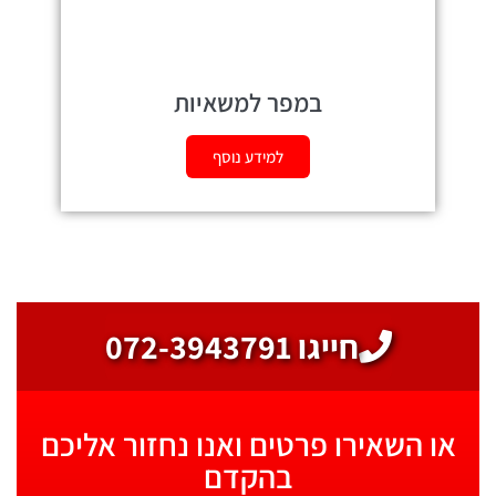
במפר למשאיות
למידע נוסף
חייגו 072-3943791
או השאירו פרטים ואנו נחזור אליכם
בהקדם