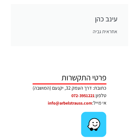
עינב כהן
אחראית גביה
פרטי התקשרות
כתובת: דרך העמק 32, יקנעם (המושבה)
טלפון:
072-3951221
אי מייל:
info@arbelstrauss.com