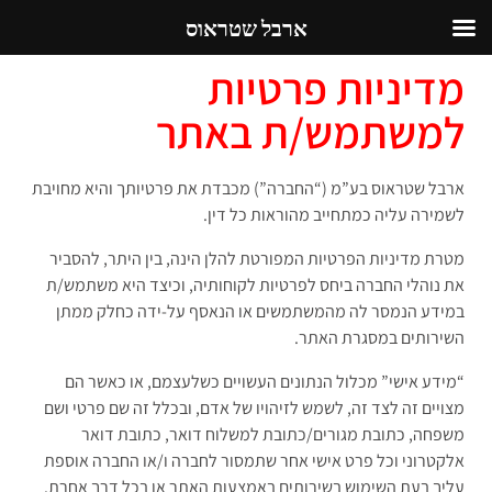
ארבל שטראוס
מדיניות פרטיות
למשתמש/ת באתר
ארבל שטראוס בע”מ (“החברה”) מכבדת את פרטיותך והיא מחויבת
לשמירה עליה כמתחייב מהוראות כל דין.
מטרת מדיניות הפרטיות המפורטת להלן הינה, בין היתר, להסביר
את נוהלי החברה ביחס לפרטיות לקוחותיה, וכיצד היא משתמש/ת
במידע הנמסר לה מהמשתמשים או הנאסף על-ידה כחלק ממתן
השירותים במסגרת האתר.
“מידע אישי” מכלול הנתונים העשויים כשלעצמם, או כאשר הם
מצויים זה לצד זה, לשמש לזיהויו של אדם, ובכלל זה שם פרטי ושם
משפחה, כתובת מגורים/כתובת למשלוח דואר, כתובת דואר
אלקטרוני וכל פרט אישי אחר שתמסור לחברה ו/או החברה אוספת
עליך בעת השימוש בשירותים באמצעות האתר או בכל דרך אחרת.