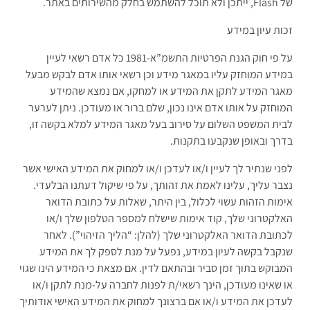
של Flash, ייתכן ולא תוכל להשתמש בחלק מהשירותים באתר.
זכות עיון במידע
על פי חוק הגנת הפרטיות התשמ”א-1981 כל אדם רשאי לעיין
במידע המוחזק עליו במאגר מידע וכן רשאי אותו אדם לבקש מבעל
מאגר המידע לתקן את המידע או למחקו, אם נמצא שהמידע
המוחזק על אותו אדם אינו נכון, שלם ברור או מעודכן. ניתן לערער
לבית המשפט השלום על סירוב בעל מאגר המידע למלא בקשה זו,
בדרך ובאופן שנקבעו בתקנות.
לפני שנתיר לך לעיין ו/או לעדכן ו/או למחוק את המידע האישי אשר
נצבר עליך, עלינו לאמת את זהותך, על פי שיקול דעתנו הבלעדי.
אימות הזהות עשוי לכלול, בין היתר, שאלות על כתובת הדואר
האלקטרוני שלך, קוד אימות שישלח למספר הטלפון שלך ו/או
לכתובת הדואר האלקטרוני שלך (להלן: “הליך הזיהוי”). לאחר
שנקבל בקשה לעיון במידע, נפעל על מנת לספק לך את המידע
המבוקש בתוך זמן סביר ובהתאם לדין. אם מצאת כי המידע הינו שגוי
או שאינו מעודכן, הינך רשאי/ת לפנות לחברה על-מנת לתקן ו/או
לעדכן את המידע ו/או אם ברצונך למחוק את המידע האישי אודותיך