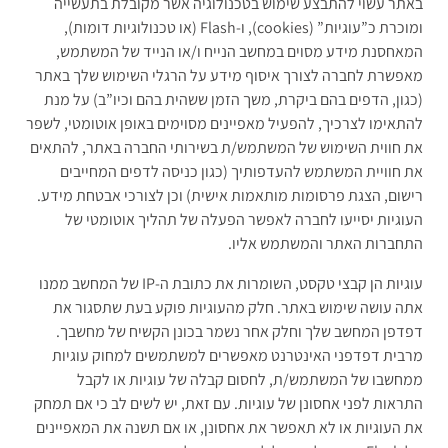
באתר עשוי להתבצע שימוש בטכנולוגיה אשר מקובלת בתעשייה
ומוכרת כ”עוגיות” (cookies), ו-Flash (או טכנולוגיות דומות),
המאחסנת מידע מסוים במחשב הנייח ו/או הנייד של המשתמש,
מאפשרת לחברה לצורך איסוף מידע על הרגלי השימוש שלך באתר
(כגון, הדפים בהם ביקרת, משך הזמן ששהית בהם וכיו”ב) על מנת
להתאימו לצרכיך, להפעיל מאפיינים מסוימים באופן אוטומטי, לשפר
את חווית השימוש של המשתמש/ת בשירותי החברה באתר, להתאים
את חוויית המשתמש להעדפותיך (כגון כניסה לדפים המחייבים
רישום, הצגת פרסומות מותאמות אישית) וכן לצורכי אבטחת מידע.
העוגיות יסייעו לחברה לאפשר הפעלה של תהליך אוטומטי של
התחברות האתר והמשתמש אליו.
עוגיות הן קבצי טקסט, השומרות את כתובת ה-IP של המחשב ממנו
אתה עושה שימוש באתר. חלק מהעוגיות פוקע בעת שתסגור את
דפדפן המחשב שלך וחלק אחר נשמר בכונן הקשיח של מחשבך.
מרבית דפדפני האינטרנט מאפשרים למשתמשים למחוק עוגיות
ממחשבו של המשתמש/ת, לחסום קבלה של עוגיות או לקבל
התראות לפני אחסונן של עוגיות. עם זאת, יש לשים לב כי אם תמחק
את העוגיות או לא תאפשר את אחסונן, או אם תשנה את המאפיינים