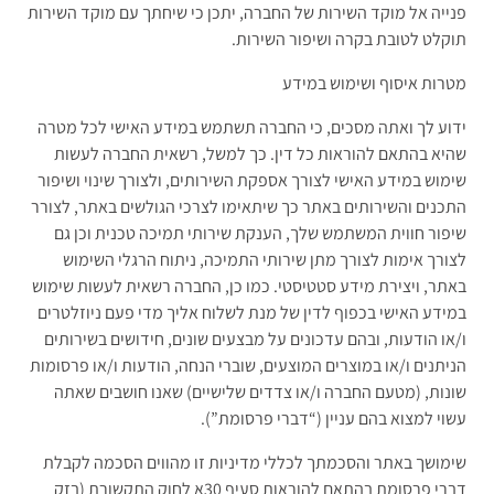
פנייה אל מוקד השירות של החברה, יתכן כי שיחתך עם מוקד השירות
תוקלט לטובת בקרה ושיפור השירות.
מטרות איסוף ושימוש במידע
ידוע לך ואתה מסכים, כי החברה תשתמש במידע האישי לכל מטרה
שהיא בהתאם להוראות כל דין. כך למשל, רשאית החברה לעשות
שימוש במידע האישי לצורך אספקת השירותים, ולצורך שינוי ושיפור
התכנים והשירותים באתר כך שיתאימו לצרכי הגולשים באתר, לצורר
שיפור חווית המשתמש שלך, הענקת שירותי תמיכה טכנית וכן גם
לצורך אימות לצורך מתן שירותי התמיכה, ניתוח הרגלי השימוש
באתר, ויצירת מידע סטטיסטי. כמו כן, החברה רשאית לעשות שימוש
במידע האישי בכפוף לדין של מנת לשלוח אליך מדי פעם ניוזלטרים
ו/או הודעות, ובהם עדכונים על מבצעים שונים, חידושים בשירותים
הניתנים ו/או במוצרים המוצעים, שוברי הנחה, הודעות ו/או פרסומות
שונות, (מטעם החברה ו/או צדדים שלישיים) שאנו חושבים שאתה
עשוי למצוא בהם עניין (“דברי פרסומת”).
שימושך באתר והסכמתך לכללי מדיניות זו מהווים הסכמה לקבלת
דברי פרסומת בהתאם להוראות סעיף 30א לחוק התקשורת (בזק