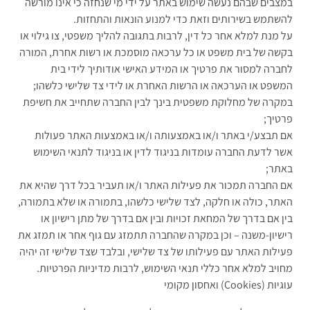
במצבים שבהם נעשה שימוש באתר על ידי מי שנחזה כי אינו מורשה
להשתמש בשירותים וזאת כדי למנוע הונאות והתחזות.
על מנת למלא אחר כל דין, לרבות בתגובה להליך משפטי, צו גילוי או
בקשה של בית משפט או כל ערכאה מוסמכת או רשות אחרת, המורה
לחברה למסור את פרטיך או המידע האישי אודותיך לידי בית
המשפט או הערכאה או הרשות האחרת או לידי צד שלישי כלשהו;
במקרה של מחלוקת משפטית בינך לבין החברה שתחייב את חשיפת
פרטיך;
אם תבצע/י באתר ו/או באמצעותה ו/או באמצעות האתר פעולות
אשר לדעת החברה עומדות בניגוד לדין או בניגוד לתנאי השימוש
באתר;
אם החברה תמכור את פעילות האתר ו/או תעביר בכל דרך שהיא את
האתר, כולה או חלקה, לצד שלישי כלשהו, בתמורה או שלא בתמורה,
בין אם בדרך של המחאת זכויות ובין אם בדרך של מתן רישיון או
רישיון-משנה – וכן במקרה שהחברה תתמזג עם גוף אחר או תמזג את
פעילות האתר עם פעילותו של צד שלישי, ובלבד שצד שלישי זה יהיה
מחויב למלא אחר כללי תנאי השימוש, לרבות מדיניות הפרטיות.
עוגיות (Cookies) ואחסון מקומי