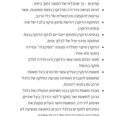
קפיצים – כך שהבלאי של המוצר נמוך ביותר.
זוויות הגישה והירידה מהדוקרן נוחות ומתונות, אשר
גורמות להקפצה מינימאלית של כלי הרכב.
תחזוקת הדוקרן דורשת שימון וניקוי בלבד של שיני
ובסיס הדוקרן.
בבסיס הדוקרן פתחים ייעודיים לניקוי הדוקרן בעת
תחזוקה ופינוי יעיל של לכלוך ומים.
הדוקרן מיוצר מפלדה מצופה “פסיבציה” עמידה
בפגעי מזג אוויר.
חומר הגלם ממנו עשוי הדוקרן הינו פלדה 37ST
חזקה במיוחד.
משטח הדוקרן העליון עשוי פח מרוג בעל משטח
מחוספס להגברת האחיזה ומניעת החלקה של גלגלי
הרכב גם בתנאי רטיבות.
מבנה משטח הדוקרן בנוי משיפוע המעלה את גלגל
הרכב למשטח ישר (מקביל לפני הדרך) בעל שיניים,
ושיפוע לירידה. המשטח הישר העליון מקטין את
הסיכויים לתקרים בגלגלי רכבים כתוצאה מנסיעה לא
מתוכננת (התדרדרות) של רכבים אחורה.