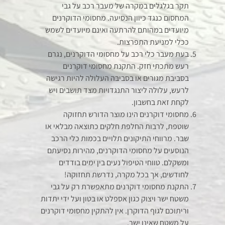
תקר בגלגלים במקרה של מעבר רכב על גבי
המחסום כנגד כיוון הנסיעה. מחסומי הדוקרנים
מיועדים במהותם להרתעה ואינם מיועדים לשמש
ככלי למניעת התפרצות.
בעת מעבר כלי רכב על מחסומי הדוקרנים, נגרם
רעש מתכתי חזק. התקנת מחסומי דוקרנים
בסביבת מגורים או בסביבה העלולה להיות רגישה
לרעש, עלולה ליצור התנגדויות מצד תושבים ויש
לקחת זאת בחשבון.
מחסומי דוקרנים הינו מוצר הדורש תחזוקה
שוטפת, לרבות החלפת חלקים כתוצאה מבלאי או
שבר. מרווחי התיקונים תלויים בכמות כלי הרכב
הנוסעים על מחסומי הדוקרנים, מהירות נסיעתם
ומשקלם. טווחי הטיפול נעים בין ימים בודדים
לחודשים, אך בכל מקרה, נדרשת תחזוקה!
התקנת מחסומי דוקרנים מתאפשרת רק על גבי
משטח ישר ויצוק כגון אספלט או בטון ועל ידי יתדות
וריתוכם לגוף הדוקרן. אין להתקין מחסומי דוקרנים
על משטח שאינו ישר.