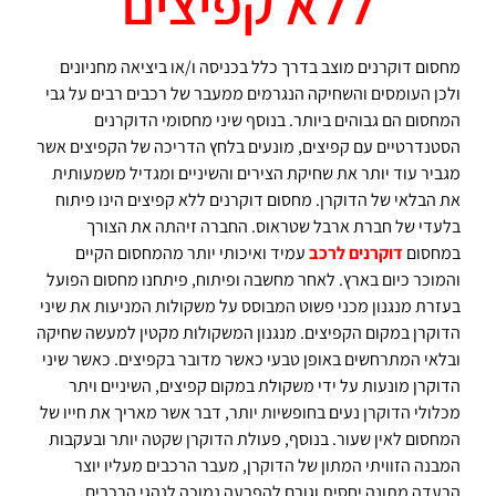
ללא קפיצים
מחסום דוקרנים מוצב בדרך כלל בכניסה ו/או ביציאה מחניונים
ולכן העומסים והשחיקה הנגרמים ממעבר של רכבים רבים על גבי
המחסום הם גבוהים ביותר. בנוסף שיני מחסומי הדוקרנים
הסטנדרטיים עם קפיצים, מונעים בלחץ הדריכה של הקפיצים אשר
מגביר עוד יותר את שחיקת הצירים והשיניים ומגדיל משמעותית
את הבלאי של הדוקרן. מחסום דוקרנים ללא קפיצים הינו פיתוח
בלעדי של חברת ארבל שטראוס. החברה זיהתה את הצורך
במחסום
דוקרנים לרכב
עמיד ואיכותי יותר מהמחסום הקיים
והמוכר כיום בארץ. לאחר מחשבה ופיתוח, פיתחנו מחסום הפועל
בעזרת מנגנון מכני פשוט המבוסס על משקולות המניעות את שיני
הדוקרן במקום הקפיצים. מנגנון המשקולות מקטין למעשה שחיקה
ובלאי המתרחשים באופן טבעי כאשר מדובר בקפיצים. כאשר שיני
הדוקרן מונעות על ידי משקולת במקום קפיצים, השיניים ויתר
מכלולי הדוקרן נעים בחופשיות יותר, דבר אשר מאריך את חייו של
המחסום לאין שעור. בנוסף, פעולת הדוקרן שקטה יותר ובעקבות
המבנה הזוויתי המתון של הדוקרן, מעבר הרכבים מעליו יוצר
הרעדה מתונה יחסית וגורם להפרעה נמוכה לנהגי הרכבים