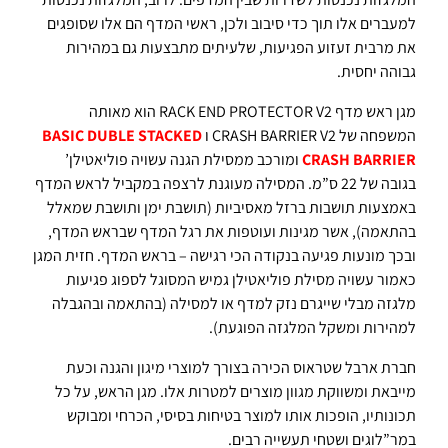
למעברים אלו תוך כדי סיבוב ולכן, ראשי המדף הם אלו שסופגים
את מרבית זעזוע הפגיעות, שלעיתים מתבצעות גם במהירות
גבוהה יחסית.
מגן ראש מדף RACK END PROTECTOR V2 הוא מאותה
המשפחה של CRASH BARRIER V2 ו
BASIC
DUBLE STACKED
BARRIER
CRASH
ומורכב ממסילת הגנה עשויה פוליאטילן’
בגובה של 22 ס”מ. המסילה מעוגנת לרצפה במקביל לראש המדף
באמצעות תושבות ברזל מאסיביות (תושבת ימן ותושבת שמאלל
בהתאמה), אשר מגינות ועוטפות את רגל המדף שבראש המדף,
ובכך מונעות פגיעה בנקודה הכי רגישה – בראש המדף. חזית המגן
כאמור עשויה מסילת פוליאטילן גמיש המסוגל לספוג פגיעות
מלגזה מבלי שייגרם נזק למדף או למסילה (בהתאמה ובהגבלה
למהירות ומשקל המלגזה הפוגעת).
חברת ארבל שטראוס הכירה בצורך למוצרי מיגון והגנה וכעת
מייבאת ומשווקת מגוון מוצרים למטרות אלו. מגן הראש, על כל
תכונותיו, הופכות אותו למוצר בטיחות בסיסי, הכרחי ומבוקש
במר”לוגים ושטחי תעשייה רבים.