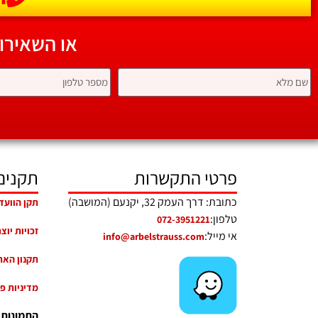
או השאירו
פרטי התקשרות
תקנים
כתובת: דרך העמק 32, יקנעם (המושבה)
תקן הוועד
טלפון:
072-3951221
זכויות יוצ
אי מייל:
info@arbelstrauss.com
תקנון האת
מדיניות פ
התמונות