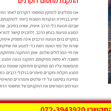
התקנת מחסום דוקרנים
אנו ממליצים להתקין מחסומי דוקרנים לאחר התי
יסייע בבחירת הנקודות הטובות ביותר להתקנתם
שבהם תנועת כלי הרכב איטית, שאינו בסיבוב, שהמ
המונע פגיעות בגחון הרכב. (להכניס קישור להוראו
במקרים בהם תנועת הרכבים אינה מספיק איטית,
שורות של פסי האטה וזאת כדי למנוע את שחיקת
את חיי המכלולים שלהם. אופן ההתקנה ותחזוקתם
חשובה לא פחות ממיקומם. התקנה נכונה תמנע 
מהמשטח עליו הם מותקנים ותחזוקה שוטפת נכונה
תמנע תקלות ותקרים מיותרים בגלגלי רכבים. כמו
מחייבת בסימונו על ידי שלטים ותמרורים מתאימי
הגורמים המורשים את התקנתם של מחסומי הדוק
קשרו 072-3943920