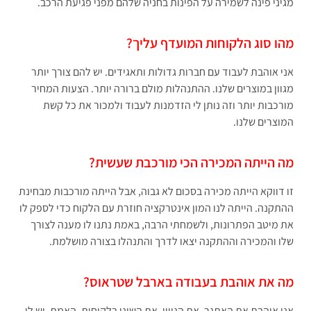
מגיני פינה לשמירה על הפינות בחניה שלהם מפני פגיעת הרכב.
מהו סוג הלקוחות המועדף עליך?
אני אוהבת לעבוד עם חברות גדולות ותאגידים. יש להם צורך יותר
מגוון במוצרים שלנו. ההתנהלות מולם ברורה יותר. הצעות המחיר
מורכבות יותר וזה נותן לי הזדמנות לעבוד ולמכור את כל קשת
המוצרים שלנו.
מה הייתה המכירה הכי מורכבת שעשית?
זו דווקא הייתה מכירה בסכום לא גבוה, אבל הייתה מורכבות מבחינת
ההתקנה. הייתה לנו המון אינטרקציה חוזרת עם הלקוח כדי לספק לו
את מיטב הפתרונות, ולשמחתי הרבה, באמת נתנו לו מענה לצורך
שלו והמכירה וההתקנה יצאו לדרך והתנהלו בצורה מושלמת.
מה את אוהבת בעבודה בארבל שטראוס?
אני אוהבת את האתגר, את הגיוון, את השוני בלקוחות. האמת, יש לי