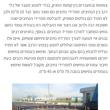
צפופות ובמעברים בין קומות החניון, בכדי למנוע מעבר של כלי
רכב בין הנתיבים. מפרידי נתיבים הם מוצר נמוך (עד 10 ס”מ) ולכן
לא תמיד הם בולטים מספיק. להבלטת מפרידי הנתיבים ישנה
חשיבות רבה ולרוב אנו ניצור את ההבלטה הזו בעזרת עמוד כתום
גמיש המחובר למרכז מפריד הנתיבים. בנוסף, בחניונים רבים
נבנים איי תנועה לצורך הפרדת נתיבים ותיחום שטחים, איים אלו
נמוכים מפני המיסעה ועלולים לפגוע בצמיגי הרכב אשר לא תמיד
נצליח להבחין בהם עקב גובהם הנמוך. שימוש בעמודים גמישים
יתרום משמעותית להגבהתם ולצמצום נזקים ופגיעות רכבים. בעת
חיבור עמודים גמישים למפרידי נתיבים, מקובל לעשות שימוש
בעמודים גמישים בגובה 75 ס”מ או 45 ס”מ.