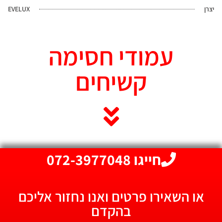
יצרן
EVELUX
עמודי חסימה
קשיחים
חייגו 072-3977048
או השאירו פרטים ואנו נחזור אליכם
בהקדם