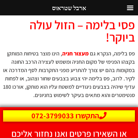
ארבל שטראוס
פסי בלימה – הזול עולה
ביוקר!
פס בלימה, הנקרא גם
מעצור חניה
, הינו מוצר בטיחות המותקן
בקצהו הפנימי של מקום החניה ומשמש לעצירה הרכב החונה
במקומות בהם יש צורך להתריע מפני התקרבות לסף המדרכה או
לקיר. לרוב, פס בלימה יהי צבוע בצבעים שחור וצהוב, או לפחות
עדיף שיהיה בצבעים ניגודיים למשטח עליו הוא מותקן, אורכו 180
סנטימטרים והוא מתאים בעיקר לשימוש בחניונים.
התקשרו 072-3799033
או השאירו פרטים ואנו נחזור אליכם