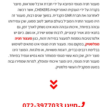
מעצור חניה מגומי המיובא על ידי חברת ארבל שטראוס, מיוצר
בקנדה על ידי הענקית האמריקאית CHEKERS, אשר רכשה
לאחרונה את חברת GNR הקנדית. במשך שנים רבות, מעצור זה
היה מעצור החניה המוביל בעולם ונחשב לטוב מסוגו, שכן עמידותו
גבוהה במיוחד, איכותו גבוהה והוא אינו נשחק לאורך זמן, גם
בתנאי מזג אוויר קיצוניים, לרבות שמש ישירה, או גשם. כיום יש
אלטרנטיבות נוספות למעצור במידות זהות, כגון
מעצור חניה
מפלסטיק
, במקום גומי. מעצור חניה מגומי אינו מתאים לשימוש
בבלימת רכבים כבדים, דוגמת משאיות, או מלגזות. המוצר הינו
מוצר ירוק, שכן הוא עשוי מגומי ממוחזר והוא גמיש ועמיד במיוחד.
מעצור חניה מגומי, הינו מוצר איכותי ומומלץ, למרות שמחירו גבוה
במעט ממקבילו העשוי פלסטיק.
חייגו 072-3977033