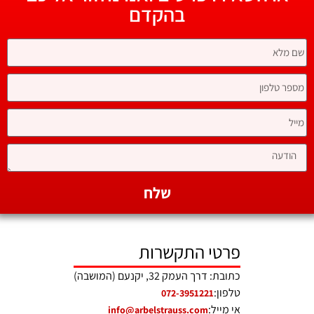
בהקדם
שלח
פרטי התקשרות
כתובת: דרך העמק 32, יקנעם (המושבה)
טלפון:
072-3951221
אי מייל:
info@arbelstrauss.com