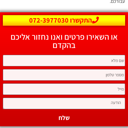
עבורכם.
התקשרו 072-3977030
או השאירו פרטים ואנו נחזור אליכם
בהקדם
שלח