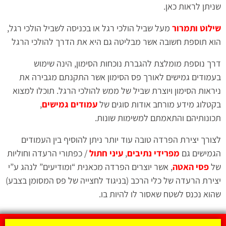
שניתן לראות כאן.
שילוט ותמרור
מעל שביל הולכי רגל או בכניסה לשביל הולכי רגל,
הוא תוספת חשובה אשר מבליטה גם היא את הדרך להולכי הרגל
דרך נוספת מומלצת להגברת נוכחות הסימון, הינה שימוש
בעמודים גמישים לאורך פס הסימון אשר התקנתם מגבירה את
ניראות הסימון ויוצרת שביל של ממש להולכי הרגל. תוכלו למצוא
בקטלוג מידע מורחב אודות סוגים של
עמודים גמישים
,
תכונותיהם והתאמתם למשימות שונות.
לצורך יצירת הפרדה טובה עוד יותר ניתן להוסיף בין העמודים
הגמישים גם
מפרידי נתיבים
,
עיני חתול
/ כפתורי הרעדה וחוליות
של
פסי האטה
, אשר יוצרים הפרדה מכאנית “ומודיעים” לנהג ע”י
יצירת הרעדה של כלי הרכב (בניגוד לחצייה של פס המסומן בצבע)
שהוא נכנס לשטח שאסור לו להיות בו.