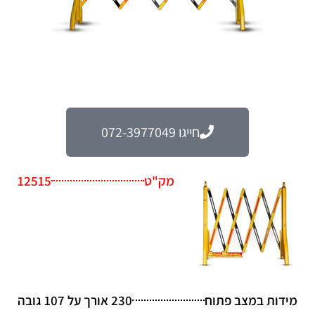
חייגו 072-3977049
מק"ט
12515
מידות במצב פתוח
230 אורך על 107 גובה