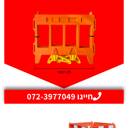
חייגו 072-3977049