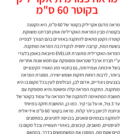
בקוטר 60 ס"מ
מראה מדגם אקריליק בקוטר של 60 ס”מ, היא הקטנה
בקוטרה מבין המראות האקריליות אותן חברתנו משווקת.
קוטרה הקטן מתאים להתקנה באזורים בהם הצורך לצפייה
בשטח המת, קרובה יחסית לנקודה בה המראה מותקנת.
המראה האקרילית מתוצרת EVELUX מיובאת באופן בלעדי
ע”י חברת ארבל שטראוס ומסופקת עם חמש שנות אחריות
בשל איכותה ועמידותה, גם בתנאי מזג האוויר הקיצוניים
ביותר, לרבות רוחות חזקות ושמש ישירה. מסגרת המראה
בצבעים ניגודיים, אדום לבן, הבולטים לעין בכל מקום בו היא
מותקנת. התקנת המראה קלה ופשוטה והיא מסופקת עם
תושבת המתאימה להתקנה של המראה על עמוד בקוטר של
עד 3 צול, או על גבי קיר. כמו כן, התושבת חזקה במיוחד
וניתנת לכיוונן ביתר קלות. מראה בקוטר 60 ס”מ אידיאלית
להתקנה בצמתים סואנים, בכניסה לחניונים, במחסנים
לוגיסטיים, מושבים, קיבוצים, באזורי תעשייה ובכל מקום בו
קיים שטח מת, המסכן את המשתמשים בדרך. בהתאם