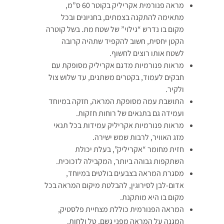
מראה פנורמית אקריליק בקוטר 60 ס”מ,
מתאימה להתקנה בצמתים, בחניונים ובכל
מקום בו נדרש “גילוי” של שטח מת. בשל קוטרה
הקטן יחסית, חשוב להקפיד שתהיה קרובה
לשטח אותו רוצים לחשוף.
מראות פנורמיות מדגם אקריליק מסופקת עם
חבקים לעמוד, בקטרים משתנים, עד שלוש צול
ולקיר.
התושבת עמה מסופקת המראה, חזקה במיוחד
ועמידה גם בתנאים של רוחות חזקות.
מראות פנורמיות אקריליק עמידות בכל תנאי
מזג האוויר, לרבות שמש ישירה.
חזית מחומר “אקריליק”, בעלת יכולת
השתקפות גבוהה ביותר, המקבילה לזכוכית.
מסגרת המראה בצבעים בולטים במיוחד,
אדום-לבן לסירוגין, להבלטת מיקום המראה בכל
מקום בו היא מותקנת.
המראה הפנורמית כוללת מצחיית פלסטיק,
המגנה על המראה מפני גשם, טל ולחות.