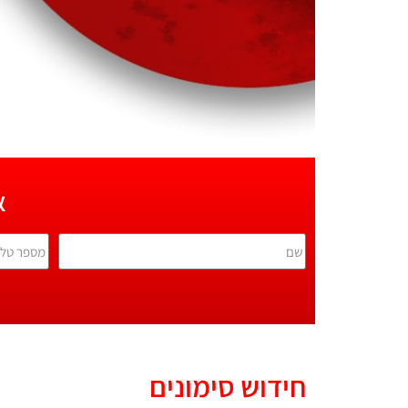
א
חידוש סימונים