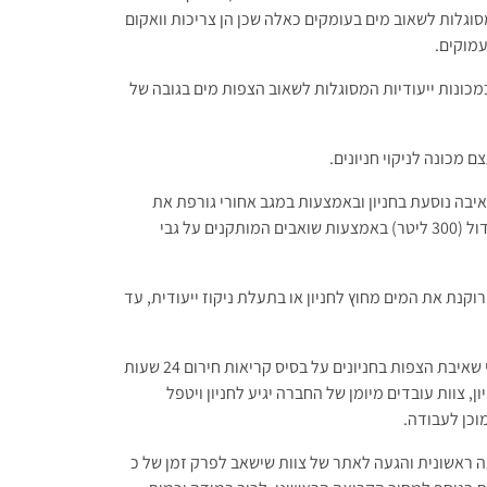
אינן מסוגלות לשאוב מים בעומקים כאלה שכן הן צריכות וואקום
עמוקים.
מכונות ייעודיות המסוגלות לשאוב הצפות מים בגובה של
 מכונה לניקוי חניונים.
יבה נוסעת בחניון ובאמצעות במגב אחורי גורפת את
המים אשר נשאבים לתוך מיכל מים גדול (300 ליטר) באמצעות שואבים המותקנים על גבי
נת את המים מחוץ לחניון או בתעלת ניקוז ייעודית, עד
חברת ארבל שטראוס מספקת שירותי שאיבת הצפות בחניונים על בסיס קריאות חירום 24 שעות
חניון, צוות עובדים מיומן של החברה יגיע לחניון ויטפל
וכן לעבודה.
 ראשונית והגעה לאתר של צוות שישאב לפרק זמן של כ