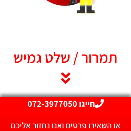
תמרור / שלט גמיש
חייגו 072-3977050
או השאירו פרטים ואנו נחזור אליכם