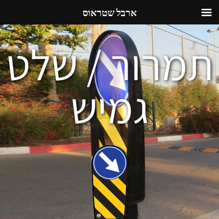
ארבל שטראוס
תמרור / שלט
גמיש