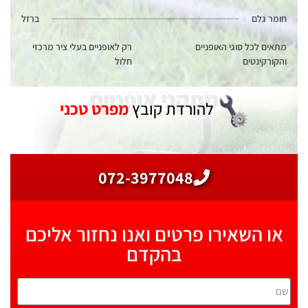
חומר גלם
ברזל
מתאים לכל סוגי האופניים
רק לאופניים בעלי ציר מרכזי
והקורקינטים
חלול
להורדת קובץ
מפרט טכני
072-3977048
או השאירו פרטים ואנו נחזור אליכם
בהקדם