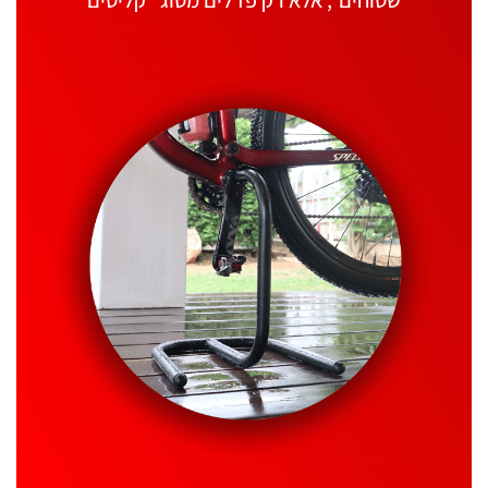
“שטוחים”, אלא רק פדלים מסוג “קליטים”