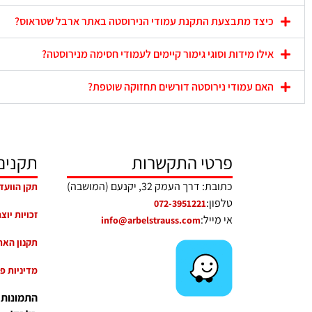
כיצד מתבצעת התקנת עמודי הנירוסטה באתר ארבל שטראוס?
אילו מידות וסוגי גימור קיימים לעמודי חסימה מנירוסטה?
האם עמודי נירוסטה דורשים תחזוקה שוטפת?
פרטי התקשרות
תקנים
כתובת: דרך העמק 32, יקנעם (המושבה)
תקן הוועד
טלפון:
072-3951221
זכויות יוצ
אי מייל:
info@arbelstrauss.com
תקנון האת
מדיניות פ
התמונות