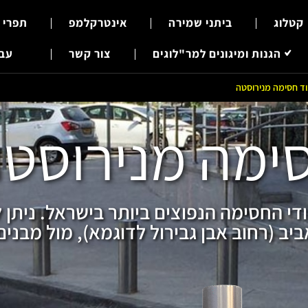
קטלוג
ביתני שמירה
אינטרקלמפ
תפרי 
הגנות ומיגונים למר"לוגים
צור קשר
עבר
ד חסימה מנירוסטה
ימה מנירוסט
י החסימה הנפוצים ביותר בישראל. ניתן 
 (רחוב אבן גבירול לדוגמא), מול מבנים י