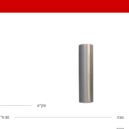
מק"ט
גובה
80 ס"מ (60 מעל האדמה)
קוטר