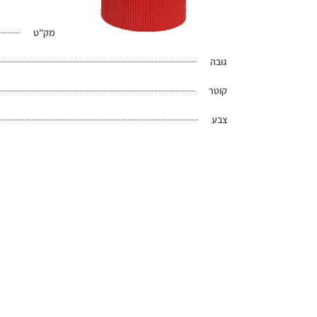
מק"ט
גובה
קוטר
צבע