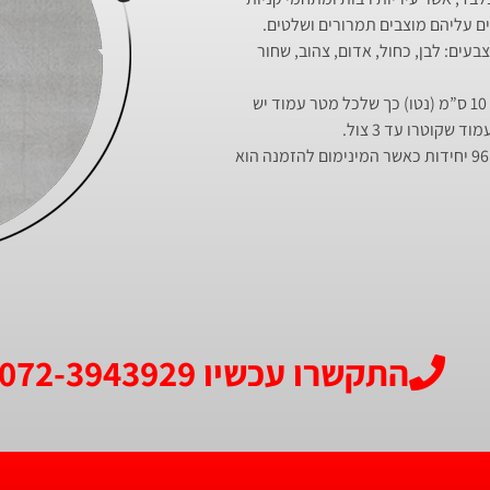
ם עליהם מוצבים תמרורים ושלטים.
בעים: לבן, כחול, אדום, צהוב, שחור
השרוולים אותם אנו משווקים מגיעים בגובה נטו של 10 ס”מ (נטו) כך שלכל מטר עמוד יש
רכישת שרוולי אנטי גרפיט מתבצעת במכפלות של 96 יחידות כאשר המינימום להזמנה הוא
התקשרו עכשיו 072-3943929