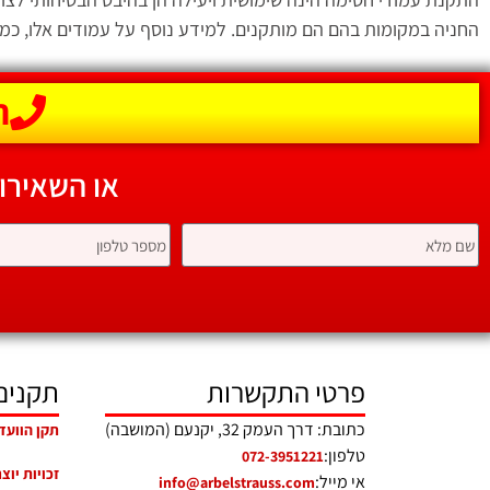
החניה במקומות בהם הם מותקנים. למידע נוסף על עמודים אלו, כמו 
הת
או השאירו
פרטי התקשרות
תקנים
כתובת: דרך העמק 32, יקנעם (המושבה)
תקן הוועד
טלפון:
072-3951221
זכויות יוצ
אי מייל:
info@arbelstrauss.com