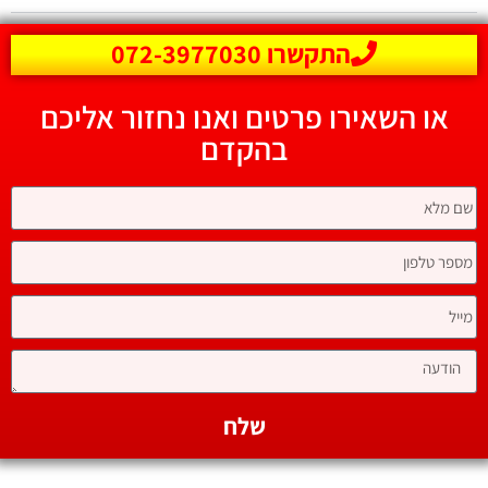
התקשרו 072-3977030
או השאירו פרטים ואנו נחזור אליכם
בהקדם
שלח