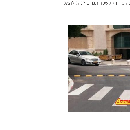
 12102 המתאמים למהירות של 10-20 קמ”ש. התקנה מדורגת שכזו תגרום לנהג להאט