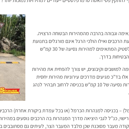
התקין פסי האטה טרמו פלסטיים ייעודיים למהירויות נמוכות יותר?
ת הרכבים ואילו הולכי הרגל אינם מורגלים בתנועת
רכבים ערה כמו בעיר עמוסת רכבים ותנועה. התקנת פסי האטה מפלסטיק המתאימים למהירות נסיעה של 30 קמ”ש
הבטיחות בדרך.
ה למושבים וקיבוצים, יש צורך להפחית את מהירות
 הנכנסים לרחבות אלו בד”כ מגיעים מדרכים עירוניות מהירות יחסית
לכן התקנת פסי האטה אגרסיביים מפלסטיק המתאימים אפיל למהירות נסיעה של 10 קמ”ש בכניסה לרחוב תבהיר לנהג
) – בכניסה למנהרות הכרמל (או בכל עמדת ביקורת אחרת) הרכבים 
רישוי, כנ”ל לגבי היציאה מדרך המנהרות בה הרכבים נוסעים במהירו
ודה מעבר מסוכנת שכן מלבד המעבר הצר, לעיתים גם מסתובבים בנ