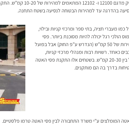
האטה מפלסטיק מדגם 12100 ו-
סיעה בהדרגה עד למהירות הבטוחה לנסיעה בשטח התחנה.
כמו מעברי חציה, בתי ספר ומרכזי קניות ובילוי,
ת שכזאת בשטח עמוס הולכי רגל יכולה להיות מסוכנת ביותר. פסי
האטה המומלצים ע”י משרד התחבורה אומנם יאטו את הרכבים למהירות של 50 קמ”ש (הנדרש ע”פ החוק) אבל בפועל
ם כאחד. רשויות רבות ומנהלי מרכזי קניות,
בוחרים בהתקנת פסי האטה טרמו פלסטיים המתאימים למהירות של בין 20-30 קמ”ש. בשטחים אלו התקנת פסי האטה
יחות בדרך בה הם מותקנים.
טה המומלצים ע”י משרד התחבורה לבין פסי האטה טרמו פלסטיים.