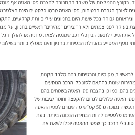
. בקובץ ההמלצות של משרד התחבורה להצבת פסי האטה אף מומל
נים לצורך הגברת הבטיחות. פסי האטה טרמו פלסטיים הינם האלטרנ
וניראותם גבוהה בכל שעות היום בחניונים עיליים ותת קרקעיים. הת
ת בעיקר לפני צמתים ולאורך צירים “מהירים” ראשיים בחניון, על מנת
 את הסיכוי לתאונה בין כלי רכב שמנסה לצאת מחניה או להולך רגל ה
י נוסף המסייע בהגדלת הבטיחות בחניון והינו מומלץ ביותר בשילוב 
 לראשויות מקומיות והבטיחות בהם מלבד תקנות
הירות שונות בהתאם לסוג כלי הרכב הנוסעים
ים בהם. כמו כן בהצבת פסי האטה בשטחים בהם
פסי האטה עלולים לגרום להקפצה וחוסר יציבות של
הסחורה על שיני המלגזה. לרוב המהירות המותרת במפעלים ושטחי תעשיה נמוכה מ 50 קמ”ש מה שגורם לפסי ההאטה
טרמו פלסטיים להיות הבחירה הנכונה ביותר. בעת
סוג כלי הרכב כך שפסי ההאטה יוכלו לשאת את