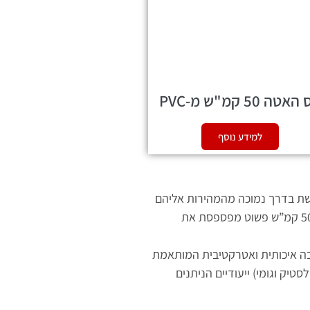
אטה 50 קמ"ש מ-PVC
למידע נוסף
שת בדרך נמוכה מהמהירות אליהם
מותאמים פסי ההאטה המומלצים (50 קמ”ש). התקנת פסי האטה ע”פ המלצות משרד התחבורה בדרך בה המהירות “הבטוחה” נמוכה מ 50 קמ”ש פשוט מפספסת את
יימת אלטרנטיבה איכותית ואטרקטיבית המותאמת
יק וגומי) ייעודיים הניתנים