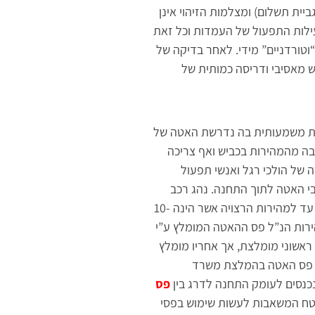
יית תשלום) ומצלמות הזיהוי אינן
עילות התפעול של העמדות וכל זאת
ם ע” משרד התחבורה המתאימים למהירות נסיעה של 50 קמ”ש היו מהירים “וטורדניים” מידי. לאחר בדיקה של
המיועדים לשימוש מאסיבי ודריסה כמותית של
דת משמעותית בה נדרשת האטה של
בה מהמהירות בכביש ואף צריכה
של הולכי רגל ואנשי תפעול
בי האטה לתוך התחנה. נהג רכב
הנכנס לתחנה מהכביש במהירות של 80-90 קמ”ש צריך לבלום את רכבו בהדרגתיות עד למהירות הרצויה אשר הינה 10-
ירות הנ”ל פס ההאטה המומלץ ע”י
אשוני מומלצת, אך אחריו מומלץ
א: פס האטה בהמלצת משרד
פס
3 קמ”ש (דגם 12106) וממש לפני שטח המשאבות לעשות שימוש בפסי