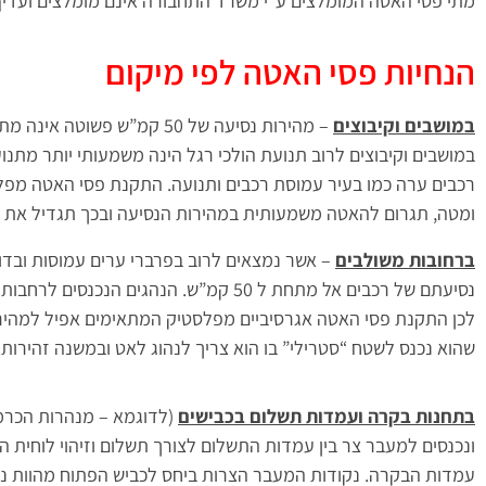
מתי פסי האטה המומלצים ע”י משרד התחבורה אינם מומלצים ועדיף ל
הנחיות פסי האטה לפי מיקום
במושבים וקיבוצים
– מהירות נסיעה של 50 קמ”ש פשוטה אינה מתאימה וגבוהה בהרבה מהמהירות הבטוחה הרצויה.
במושבים וקיבוצים לרוב תנועת הולכי רגל הינה משמעותי יותר מתנוע
ומטה, תגרום להאטה משמעותית במהירות הנסיעה ובכך תגדיל את 
ברחובות משולבים
– אשר נמצאים לרוב בפרברי ערים עמוסות ובדומ
נסיעתם של רכבים אל מתחת ל 50 קמ”ש. הנהגים
שהוא נכנס לשטח “סטרילי” בו הוא צריך לנהוג לאט ובמשנה זהירות.
בתחנות בקרה ועמדות תשלום בכבישים
(לדוגמא – מנהרות הכרמל
ונכנסים למעבר צר בין עמדות התשלום לצורך תשלום וזיהוי לוחית ה
עמדות הבקרה. נקודות המעבר הצרות ביחס לכביש הפתוח מהוות נק