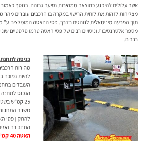
אשר עלולים להיפגע כתוצאה ממהירות נסיעה גבוהה. בנוסף כאמור נק
מצליחות לזהות את לוחית הרישוי במקרה בו הרכבים עוברים מהר מי
מספר אלטרנטיבות וניסויים רבים של פסי האטה טרמו פלסטיים שוני
רכבים.
כניסה לתחנת 
מהירות הרכבים
להיות נמוכה ב
העובדים בתחנה
25 קמ”ש בשט
משרד התחבורה 
להתקין פסי הא
התחבורה המיועד למהירות של 50 קמ”ש כפס האטה רא
האטה 40 קמ”ש