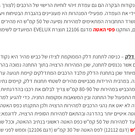
ודות הבקרה הם גם עמדת זיהוי לוחיות הרישוי של הרכבים (לצורך גב
די את העמדה. מפעילי המנהרות היו מעוניינים בהגברת הבטיחות וי
תוך הפרעה מינימאלית לנוהגים בדרך. פסי ההאטה המומלצי
ם, הותקנו
פסי האטה
מדגם 12106 תוצרת EVELUX 
דלק
– כניסה לתחנת דלק הממוקמת לצידו של כביש מהיר היא נקו
 אשר נכנסים לתחנה, שכן המהירות הרצויה בתוך התחנה נמוכה בהר
מיוחד שכן בתחנת הדלק מלבד הרכבים המתדלקים קיימת תנועה ערה 
. במרבית הירידות מכבישים מהירים לשטחי תחנות דלק, קיימים נתי
ח התפעול של התחנה ובין המשאבות ומקומות החניה. כדי להגיע למה
לא יאט את נהגי הרכבים למהירות הרצויה ולכן התקנתו כפס האטה ר
טה איטיים יותר בהדרגה ובהתאם למהירות הסופית הרצויה. לדוגמ
שוני בנתיב ההאטה, וככל שנכנסים לעומק התחנה לדרג בין
(דגם 12112) לפס האטה של 0